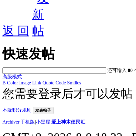
返 回
快速发帖
还可输入
80
高级模式
B
Color
Image
Link
Quote
Code
Smilies
您需要登录后才可以发帖
本版积分规则
发表帖子
Archiver
|
手机版
|
小黑屋
|
爱上神木便民汇