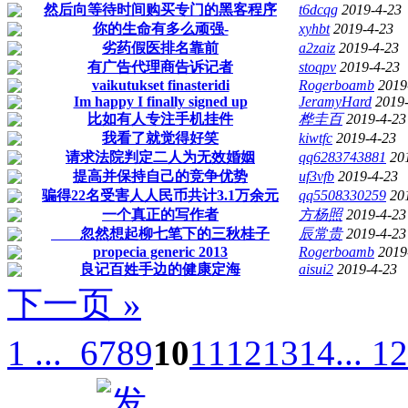
然后向等待时间购买专门的黑客程序
t6dcqg
2019-4-23
你的生命有多么顽强-
xyhbt
2019-4-23
劣药假医排名靠前
a2zaiz
2019-4-23
有广告代理商告诉记者
stoqpv
2019-4-23
vaikutukset finasteridi
Rogerboamb
2019
Im happy I finally signed up
JeramyHard
2019
比如有人专注手机挂件
桦圭百
2019-4-23
我看了就觉得好笑
kiwtfc
2019-4-23
请求法院判定二人为无效婚姻
qq6283743881
20
提高并保持自己的竞争优势
uf3vfb
2019-4-23
骗得22名受害人人民币共计3.1万余元
qq5508330259
20
一个真正的写作者
方杨照
2019-4-23
忽然想起柳七笔下的三秋桂子
辰常贵
2019-4-23
propecia generic 2013
Rogerboamb
2019
良记百姓手边的健康定海
aisui2
2019-4-23
下一页 »
1 ...
6
7
8
9
10
11
12
13
14
... 1