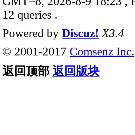
GMT+8, 2026-8-9 18:23
, 
12 queries .
Powered by
Discuz!
X3.4
© 2001-2017
Comsenz Inc.
返回顶部
返回版块