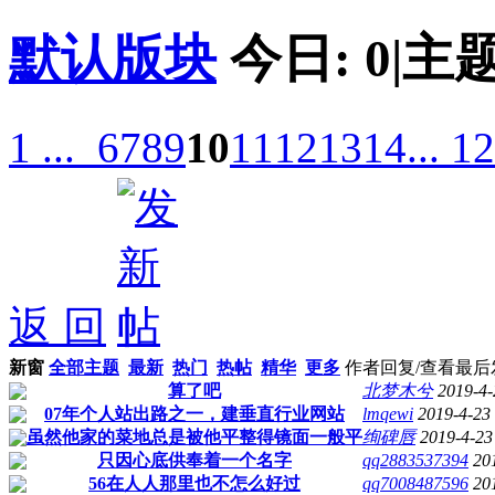
默认版块
今日:
0
|
主题
1 ...
6
7
8
9
10
11
12
13
14
... 1
返 回
新窗
全部主题
最新
热门
热帖
精华
更多
作者
回复/查看
最后
算了吧
北梦木兮
2019-4-
07年个人站出路之一，建垂直行业网站
lmqewi
2019-4-23
虽然他家的菜地总是被他平整得镜面一般平
绚碑唇
2019-4-23
只因心底供奉着一个名字
qq2883537394
20
56在人人那里也不怎么好过
qq7008487596
20