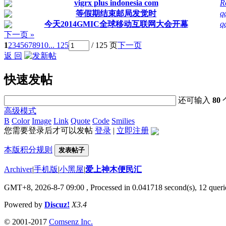
vigrx plus indonesia com
R
等假期结束邮局发觉时
q
今天2014GMIC全球移动互联网大会开幕
q
下一页 »
1
2
3
4
5
6
7
8
9
10
... 125
/ 125 页
下一页
返 回
快速发帖
还可输入
80
高级模式
B
Color
Image
Link
Quote
Code
Smilies
您需要登录后才可以发帖
登录
|
立即注册
本版积分规则
发表帖子
Archiver
|
手机版
|
小黑屋
|
爱上神木便民汇
GMT+8, 2026-8-7 09:00
, Processed in 0.041718 second(s), 12 querie
Powered by
Discuz!
X3.4
© 2001-2017
Comsenz Inc.