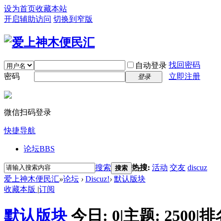
设为首页
收藏本站
开启辅助访问
切换到窄版
找回密码
自动登录
密码
立即注册
登录
微信扫码登录
快捷导航
论坛
BBS
搜索
热搜:
活动
交友
discuz
搜索
爱上神木便民汇
»
论坛
›
Discuz!
›
默认版块
收藏本版
|
订阅
默认版块
今日:
0
|
主题:
2500
|
排