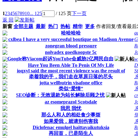
1
2
3
4
5
6
7
8
9
10
... 125
/ 125 页
下一页
返 回
新窗
全部主题
最新
热门
热帖
精华
更多
作者
回复/查看
最后
哈哈哈哈
a
cxlbea I have a very successful boutique on Madison Avenue
G
zonegran blood pressure
R
nolvadex goedkoopste 5c
J
Google称Viacom起诉YouTube会威胁2亿网民自由
w
Have You Been Able To Penis Of My Life
D
ioqxyl said the most recent violence was the result of
S
牵着我的手，我们走在草原日落的尽头
jotta wellbutrin visafone office
R
类似“爱情”
SEO诊断：无效退款为站长解除后顾之忧
c
az esomeprazol Scotsdale
J
我思 我忧
那么人和人的相处食少事烦
如果爱我，就请别伤害我
Diclofenac emulgel haittavaikutuksia
R
再回首，已是陌生人