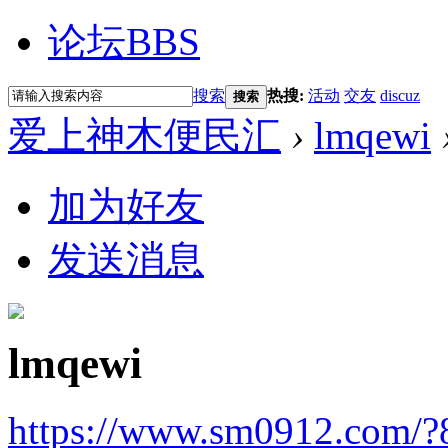
论坛
BBS
搜索
热搜:
活动
交友
discuz
搜索
爱上神木便民汇
›
lmqewi
加为好友
发送消息
lmqewi
https://www.sm0912.com/?