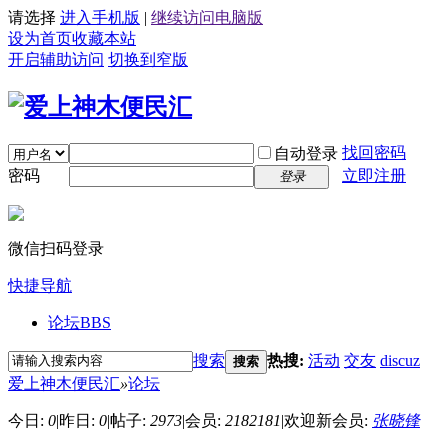
请选择
进入手机版
|
继续访问电脑版
设为首页
收藏本站
开启辅助访问
切换到窄版
找回密码
自动登录
密码
立即注册
登录
微信扫码登录
快捷导航
论坛
BBS
搜索
热搜:
活动
交友
discuz
搜索
爱上神木便民汇
»
论坛
今日:
0
|
昨日:
0
|
帖子:
2973
|
会员:
2182181
|
欢迎新会员:
张晓锋