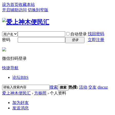
设为首页
收藏本站
开启辅助访问
切换到窄版
找回密码
自动登录
密码
立即注册
登录
微信扫码登录
快捷导航
论坛
BBS
搜索
热搜:
活动
交友
discuz
搜索
爱上神木便民汇
›
方杨照
›
个人资料
加为好友
发送消息