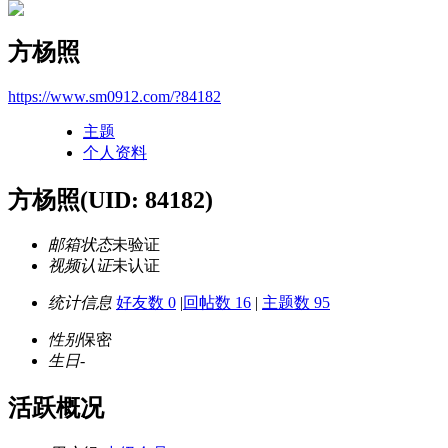
方杨照
https://www.sm0912.com/?84182
主题
个人资料
方杨照
(UID: 84182)
邮箱状态
未验证
视频认证
未认证
统计信息
好友数 0
|
回帖数 16
|
主题数 95
性别
保密
生日
-
活跃概况