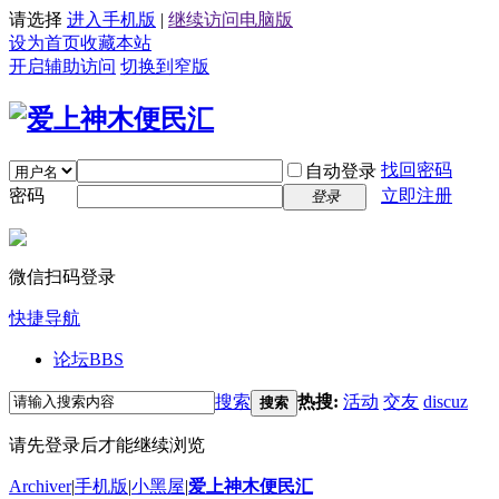
请选择
进入手机版
|
继续访问电脑版
设为首页
收藏本站
开启辅助访问
切换到窄版
找回密码
自动登录
密码
立即注册
登录
微信扫码登录
快捷导航
论坛
BBS
搜索
热搜:
活动
交友
discuz
搜索
请先登录后才能继续浏览
Archiver
|
手机版
|
小黑屋
|
爱上神木便民汇