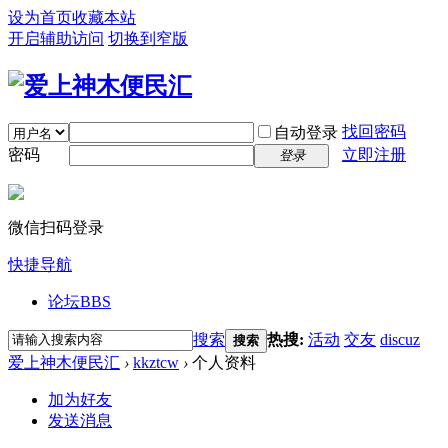
设为首页
收藏本站
开启辅助访问
切换到窄版
找回密码
自动登录
密码
立即注册
登录
微信扫码登录
快捷导航
论坛
BBS
搜索
热搜:
活动
交友
discuz
搜索
爱上神木便民汇
›
kkztcw
›
个人资料
加为好友
发送消息