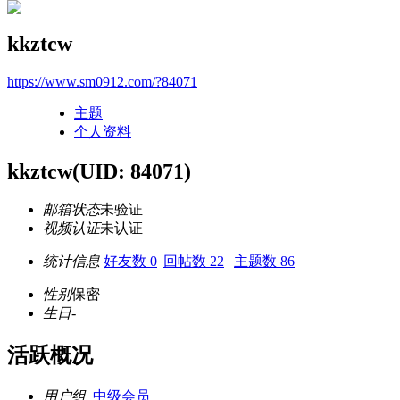
kkztcw
https://www.sm0912.com/?84071
主题
个人资料
kkztcw
(UID: 84071)
邮箱状态
未验证
视频认证
未认证
统计信息
好友数 0
|
回帖数 22
|
主题数 86
性别
保密
生日
-
活跃概况
用户组
中级会员