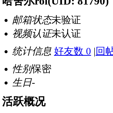
哈舍尔rol
(UID: 81790)
邮箱状态
未验证
视频认证
未认证
统计信息
好友数 0
|
回帖
性别
保密
生日
-
活跃概况