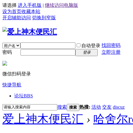
请选择
进入手机版
|
继续访问电脑版
设为首页
收藏本站
开启辅助访问
切换到窄版
找回密码
自动登录
密码
立即注册
登录
微信扫码登录
快捷导航
论坛
BBS
搜索
热搜:
活动
交友
discuz
搜索
爱上神木便民汇
›
哈舍尔r