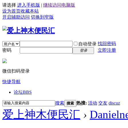
请选择
进入手机版
|
继续访问电脑版
设为首页
收藏本站
开启辅助访问
切换到窄版
找回密码
自动登录
密码
立即注册
登录
微信扫码登录
快捷导航
论坛
BBS
搜索
热搜:
活动
交友
discuz
搜索
爱上神木便民汇
›
Danieln