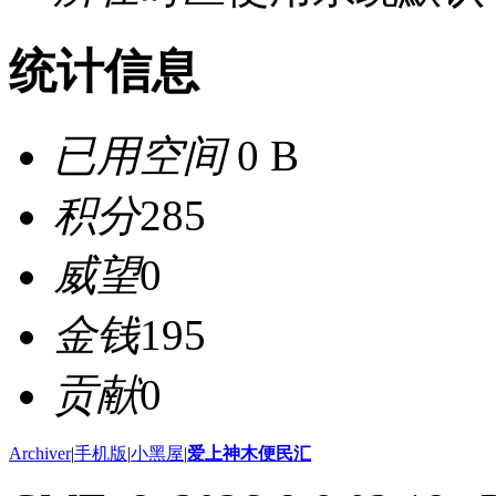
统计信息
已用空间
0 B
积分
285
威望
0
金钱
195
贡献
0
Archiver
|
手机版
|
小黑屋
|
爱上神木便民汇