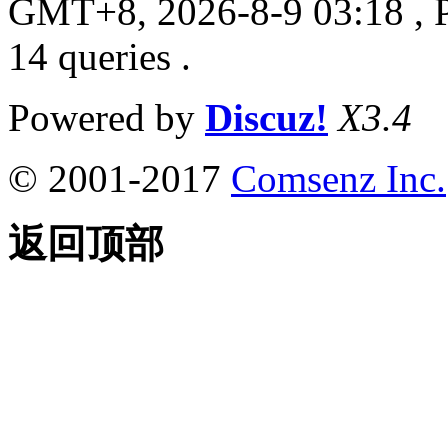
GMT+8, 2026-8-9 03:18
, 
14 queries .
Powered by
Discuz!
X3.4
© 2001-2017
Comsenz Inc.
返回顶部