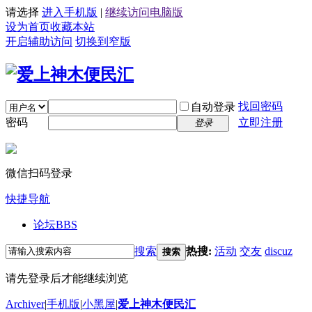
请选择
进入手机版
|
继续访问电脑版
设为首页
收藏本站
开启辅助访问
切换到窄版
找回密码
自动登录
密码
立即注册
登录
微信扫码登录
快捷导航
论坛
BBS
搜索
热搜:
活动
交友
discuz
搜索
请先登录后才能继续浏览
Archiver
|
手机版
|
小黑屋
|
爱上神木便民汇