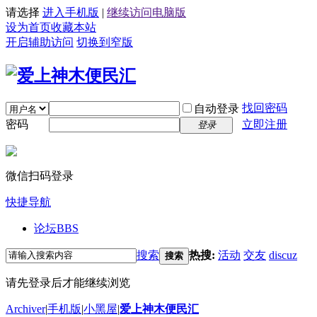
请选择
进入手机版
|
继续访问电脑版
设为首页
收藏本站
开启辅助访问
切换到窄版
找回密码
自动登录
密码
立即注册
登录
微信扫码登录
快捷导航
论坛
BBS
搜索
热搜:
活动
交友
discuz
搜索
请先登录后才能继续浏览
Archiver
|
手机版
|
小黑屋
|
爱上神木便民汇