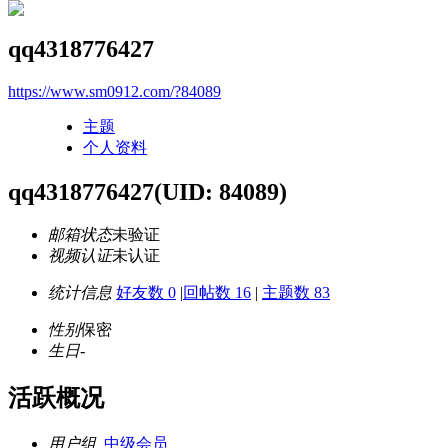
qq4318776427
https://www.sm0912.com/?84089
主题
个人资料
qq4318776427
(UID: 84089)
邮箱状态
未验证
视频认证
未认证
统计信息
好友数 0
|
回帖数 16
|
主题数 83
性别
保密
生日
-
活跃概况
用户组
中级会员