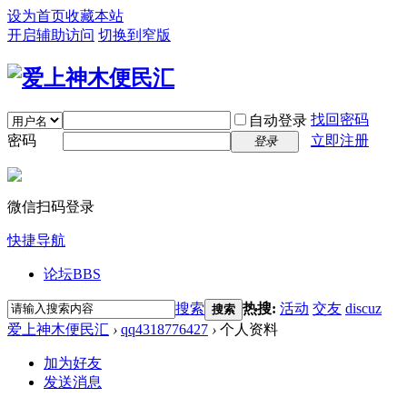
设为首页
收藏本站
开启辅助访问
切换到窄版
找回密码
自动登录
密码
立即注册
登录
微信扫码登录
快捷导航
论坛
BBS
搜索
热搜:
活动
交友
discuz
搜索
爱上神木便民汇
›
qq4318776427
›
个人资料
加为好友
发送消息