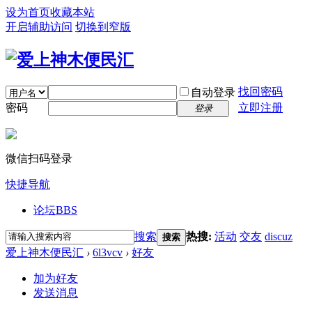
设为首页
收藏本站
开启辅助访问
切换到窄版
找回密码
自动登录
密码
立即注册
登录
微信扫码登录
快捷导航
论坛
BBS
搜索
热搜:
活动
交友
discuz
搜索
爱上神木便民汇
›
6l3vcv
›
好友
加为好友
发送消息