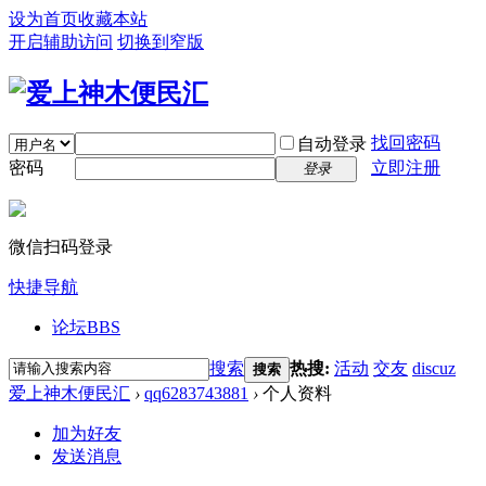
设为首页
收藏本站
开启辅助访问
切换到窄版
找回密码
自动登录
密码
立即注册
登录
微信扫码登录
快捷导航
论坛
BBS
搜索
热搜:
活动
交友
discuz
搜索
爱上神木便民汇
›
qq6283743881
›
个人资料
加为好友
发送消息