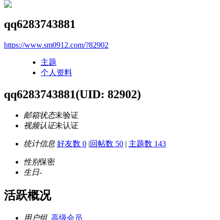
qq6283743881
https://www.sm0912.com/?82902
主题
个人资料
qq6283743881
(UID: 82902)
邮箱状态
未验证
视频认证
未认证
统计信息
好友数 0
|
回帖数 50
|
主题数 143
性别
保密
生日
-
活跃概况
用户组
高级会员