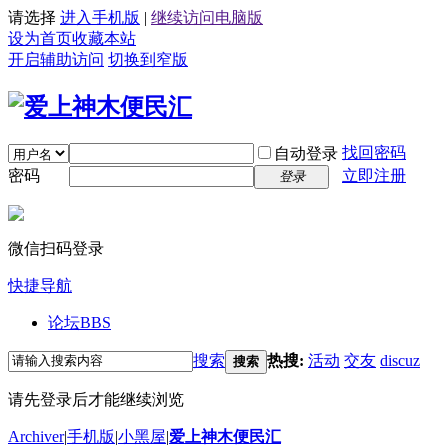
请选择
进入手机版
|
继续访问电脑版
设为首页
收藏本站
开启辅助访问
切换到窄版
找回密码
自动登录
密码
立即注册
登录
微信扫码登录
快捷导航
论坛
BBS
搜索
热搜:
活动
交友
discuz
搜索
请先登录后才能继续浏览
Archiver
|
手机版
|
小黑屋
|
爱上神木便民汇