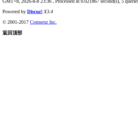
GMT+8, 2026-8-8 23:36
, Processed in 0.021867 second(s), 5 queries
Powered by
Discuz!
X3.4
© 2001-2017
Comsenz Inc.
返回顶部