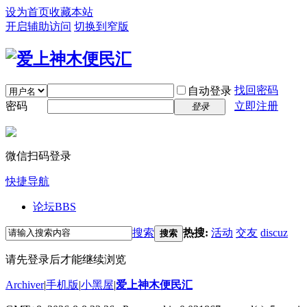
设为首页
收藏本站
开启辅助访问
切换到窄版
找回密码
自动登录
密码
立即注册
登录
微信扫码登录
快捷导航
论坛
BBS
搜索
热搜:
活动
交友
discuz
搜索
请先登录后才能继续浏览
Archiver
|
手机版
|
小黑屋
|
爱上神木便民汇