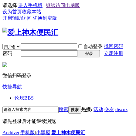
请选择
进入手机版
|
继续访问电脑版
设为首页
收藏本站
开启辅助访问
切换到窄版
找回密码
自动登录
密码
立即注册
登录
微信扫码登录
快捷导航
论坛
BBS
搜索
热搜:
活动
交友
discuz
搜索
请先登录后才能继续浏览
Archiver
|
手机版
|
小黑屋
|
爱上神木便民汇