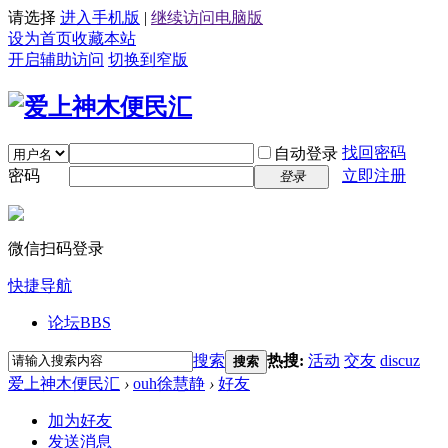
请选择
进入手机版
|
继续访问电脑版
设为首页
收藏本站
开启辅助访问
切换到窄版
找回密码
自动登录
密码
立即注册
登录
微信扫码登录
快捷导航
论坛
BBS
搜索
热搜:
活动
交友
discuz
搜索
爱上神木便民汇
›
ouh徐慧静
›
好友
加为好友
发送消息