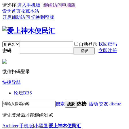
请选择
进入手机版
|
继续访问电脑版
设为首页
收藏本站
开启辅助访问
切换到窄版
找回密码
自动登录
密码
立即注册
登录
微信扫码登录
快捷导航
论坛
BBS
搜索
热搜:
活动
交友
discuz
搜索
请先登录后才能继续浏览
Archiver
|
手机版
|
小黑屋
|
爱上神木便民汇