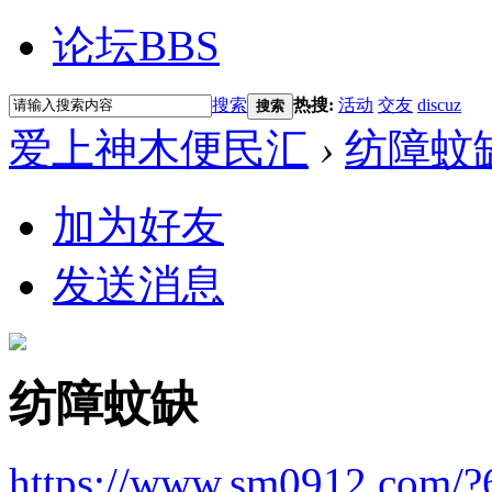
论坛
BBS
搜索
热搜:
活动
交友
discuz
搜索
爱上神木便民汇
›
纺障蚊
加为好友
发送消息
纺障蚊缺
https://www.sm0912.com/?