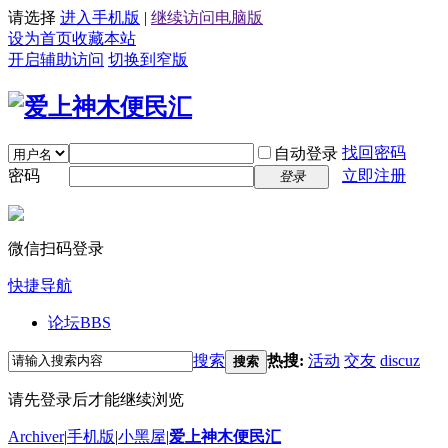
请选择
进入手机版
|
继续访问电脑版
设为首页
收藏本站
开启辅助访问
切换到窄版
找回密码
自动登录
密码
立即注册
登录
微信扫码登录
快捷导航
论坛
BBS
搜索
热搜:
活动
交友
discuz
搜索
请先登录后才能继续浏览
Archiver
|
手机版
|
小黑屋
|
爱上神木便民汇