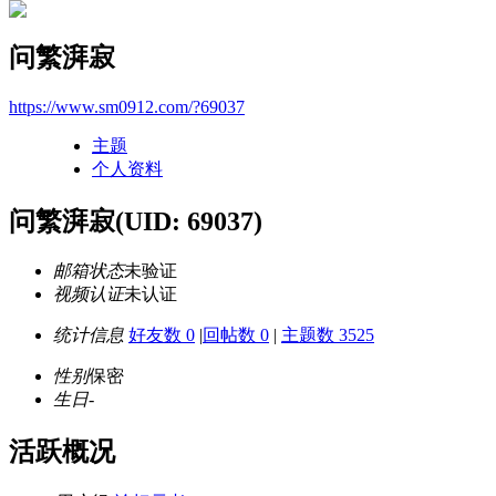
问繁湃寂
https://www.sm0912.com/?69037
主题
个人资料
问繁湃寂
(UID: 69037)
邮箱状态
未验证
视频认证
未认证
统计信息
好友数 0
|
回帖数 0
|
主题数 3525
性别
保密
生日
-
活跃概况