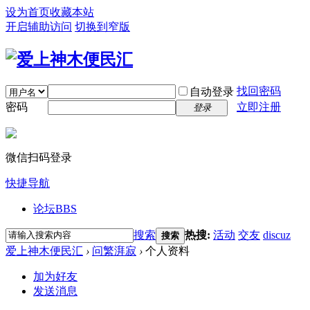
设为首页
收藏本站
开启辅助访问
切换到窄版
找回密码
自动登录
密码
立即注册
登录
微信扫码登录
快捷导航
论坛
BBS
搜索
热搜:
活动
交友
discuz
搜索
爱上神木便民汇
›
问繁湃寂
›
个人资料
加为好友
发送消息