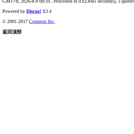
GMT+8, 2026-8-8 00:59
, Processed in 0.023041 second(s), 5 queries
Powered by
Discuz!
X3.4
© 2001-2017
Comsenz Inc.
返回顶部