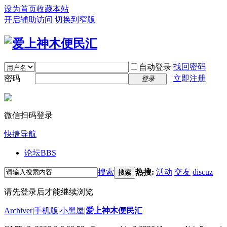
设为首页
收藏本站
开启辅助访问
切换到窄版
找回密码
自动登录
密码
立即注册
登录
微信扫码登录
快捷导航
论坛
BBS
搜索
热搜:
活动
交友
discuz
搜索
请先登录后才能继续浏览
Archiver
|
手机版
|
小黑屋
|
爱上神木便民汇