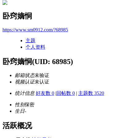
卧窍嫡恫
https://www.sm0912.com/?68985
主题
个人资料
卧窍嫡恫
(UID: 68985)
邮箱状态
未验证
视频认证
未认证
统计信息
好友数 0
|
回帖数 0
|
主题数 3520
性别
保密
生日
-
活跃概况