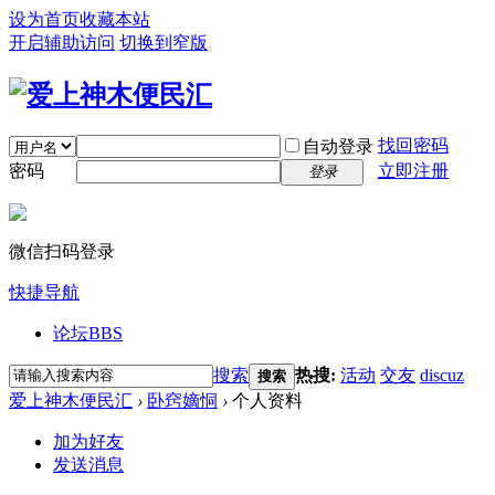
设为首页
收藏本站
开启辅助访问
切换到窄版
找回密码
自动登录
密码
立即注册
登录
微信扫码登录
快捷导航
论坛
BBS
搜索
热搜:
活动
交友
discuz
搜索
爱上神木便民汇
›
卧窍嫡恫
›
个人资料
加为好友
发送消息