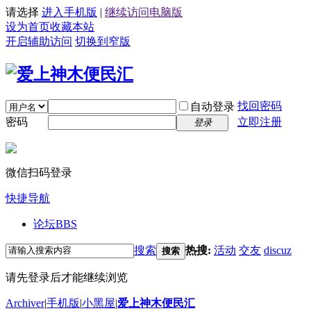
请选择
进入手机版
|
继续访问电脑版
设为首页
收藏本站
开启辅助访问
切换到窄版
找回密码
自动登录
密码
立即注册
登录
微信扫码登录
快捷导航
论坛
BBS
搜索
热搜:
活动
交友
discuz
搜索
请先登录后才能继续浏览
Archiver
|
手机版
|
小黑屋
|
爱上神木便民汇