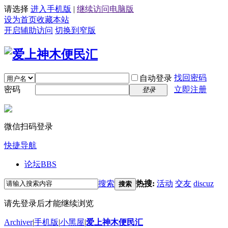
请选择
进入手机版
|
继续访问电脑版
设为首页
收藏本站
开启辅助访问
切换到窄版
找回密码
自动登录
密码
立即注册
登录
微信扫码登录
快捷导航
论坛
BBS
搜索
热搜:
活动
交友
discuz
搜索
请先登录后才能继续浏览
Archiver
|
手机版
|
小黑屋
|
爱上神木便民汇