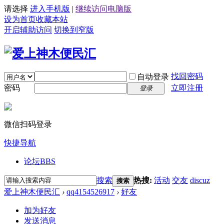
请选择
进入手机版
|
继续访问电脑版
设为首页
收藏本站
开启辅助访问
切换到窄版
找回密码
自动登录
密码
立即注册
登录
微信扫码登录
快捷导航
论坛
BBS
搜索
热搜:
活动
交友
discuz
搜索
爱上神木便民汇
›
qq4154526917
›
好友
加为好友
发送消息