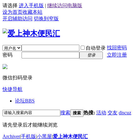
请选择
进入手机版
|
继续访问电脑版
设为首页
收藏本站
开启辅助访问
切换到窄版
找回密码
自动登录
密码
立即注册
登录
微信扫码登录
快捷导航
论坛
BBS
搜索
热搜:
活动
交友
discuz
搜索
请先登录后才能继续浏览
Archiver
|
手机版
|
小黑屋
|
爱上神木便民汇