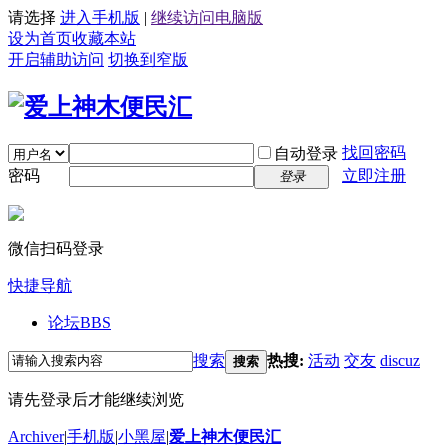
请选择
进入手机版
|
继续访问电脑版
设为首页
收藏本站
开启辅助访问
切换到窄版
找回密码
自动登录
密码
立即注册
登录
微信扫码登录
快捷导航
论坛
BBS
搜索
热搜:
活动
交友
discuz
搜索
请先登录后才能继续浏览
Archiver
|
手机版
|
小黑屋
|
爱上神木便民汇