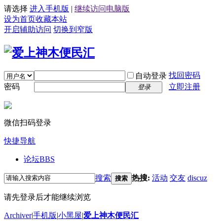
请选择
进入手机版
|
继续访问电脑版
设为首页
收藏本站
开启辅助访问
切换到窄版
找回密码
自动登录
密码
立即注册
登录
微信扫码登录
快捷导航
论坛
BBS
搜索
热搜:
活动
交友
discuz
搜索
请先登录后才能继续浏览
Archiver
|
手机版
|
小黑屋
|
爱上神木便民汇