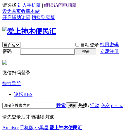
请选择
进入手机版
|
继续访问电脑版
设为首页
收藏本站
开启辅助访问
切换到窄版
找回密码
自动登录
密码
立即注册
登录
微信扫码登录
快捷导航
论坛
BBS
搜索
热搜:
活动
交友
discuz
搜索
请先登录后才能继续浏览
Archiver
|
手机版
|
小黑屋
|
爱上神木便民汇