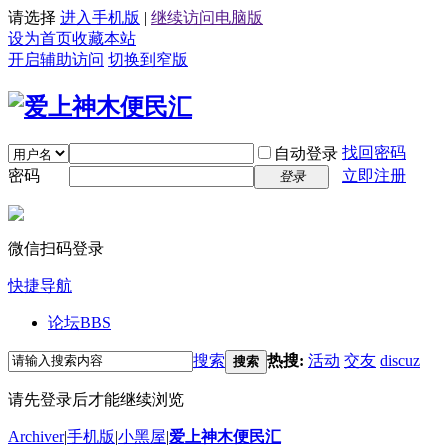
请选择
进入手机版
|
继续访问电脑版
设为首页
收藏本站
开启辅助访问
切换到窄版
找回密码
自动登录
密码
立即注册
登录
微信扫码登录
快捷导航
论坛
BBS
搜索
热搜:
活动
交友
discuz
搜索
请先登录后才能继续浏览
Archiver
|
手机版
|
小黑屋
|
爱上神木便民汇