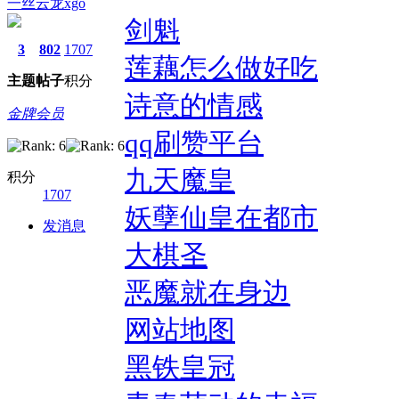
一丝云龙xgo
剑魁
3
802
1707
莲藕怎么做好吃
主题
帖子
积分
诗意的情感
金牌会员
qq刷赞平台
九天魔皇
积分
1707
妖孽仙皇在都市
发消息
大棋圣
恶魔就在身边
网站地图
黑铁皇冠