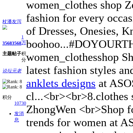
women_clothes shop Z
fashion for every occas
杖潘友泻
of Dresses, Onesies, K
1
boohoo...#DOYOURTHIN
万
3568
3568
women_clothesshop Sh
主题
帖子
积
分
latest fashion styles a
论坛元老
anklets designs
at ASOS
cl...<br><br>8.clothes
积分
10730
ZhongWen <br>Shop for 
发消
trends for women at AS
息