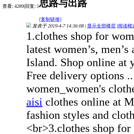
思路与出路
查看:
4289
|
回复:
1
[复制链接]
发表于 2019-4-7 14:36:08
|
显示全部楼层
|
阅读模
1.clothes shop for wo
latest women’s, men’s a
Island. Shop online at y
Free delivery options .
women_women's cloth
aisi
clothes online at M
fashion styles and clot
<br>3.clothes shop fo