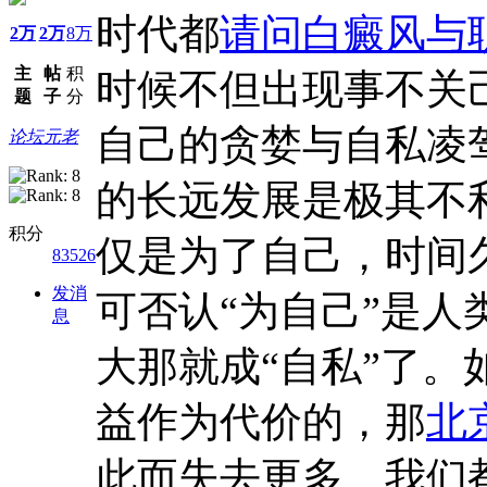
时代都
请问白癜风与
2万
2万
8万
主
帖
积
时候不但出现事不关
题
子
分
自己的贪婪与自私凌
论坛元老
的长远发展是极其不
积分
仅是为了自己，时间
83526
发消
可否认“为自己”是
息
大那就成“自私”了
益作为代价的，那
北
此而失去更多。我们