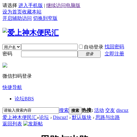
请选择
进入手机版
|
继续访问电脑版
设为首页
收藏本站
开启辅助访问
切换到窄版
找回密码
自动登录
密码
立即注册
登录
微信扫码登录
快捷导航
论坛
BBS
搜索
热搜:
活动
交友
discuz
搜索
爱上神木便民汇
»
论坛
›
Discuz!
›
默认版块
›
思路与出路
返回列表