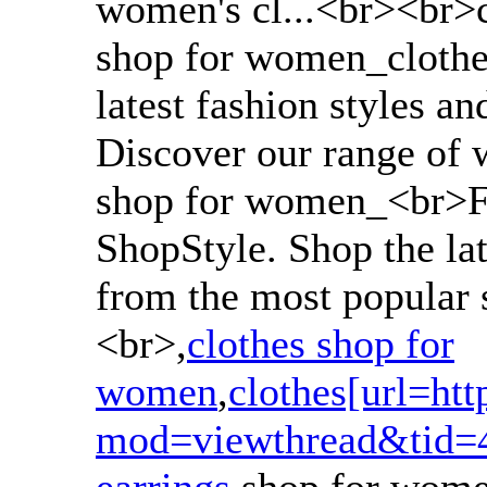
women's cl...<br><br>
shop for women_clothe
latest fashion styles 
Discover our range of 
shop for women_<br>Fi
ShopStyle. Shop the lat
from the most popular s
<br>,
clothes shop for
women
,
clothes[url=htt
mod=viewthread&tid=4
earrings
shop for women