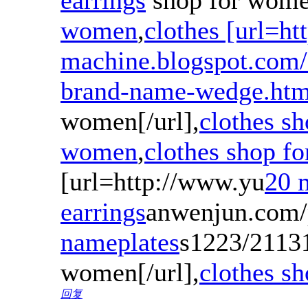
women
,
clothes [url=ht
machine.blogspot.com
brand-name-wedge.htm
women[/url],
clothes s
women
,
clothes shop f
[url=http://www.yu
20 
earrings
anwenjun.com/
nameplates
s1223/21131
women[/url],
clothes s
回复