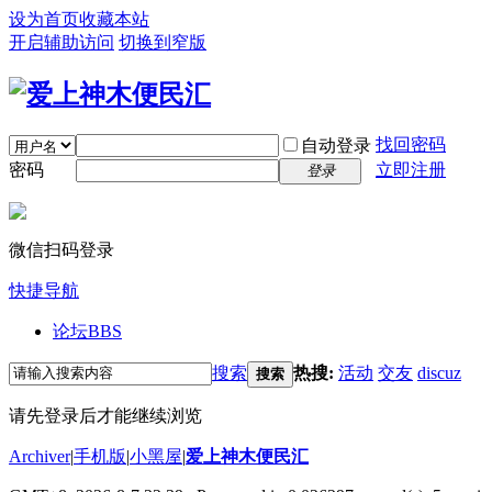
设为首页
收藏本站
开启辅助访问
切换到窄版
找回密码
自动登录
密码
立即注册
登录
微信扫码登录
快捷导航
论坛
BBS
搜索
热搜:
活动
交友
discuz
搜索
请先登录后才能继续浏览
Archiver
|
手机版
|
小黑屋
|
爱上神木便民汇