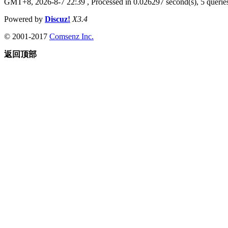
GMT+8, 2026-8-7 22:39
, Processed in 0.026297 second(s), 5 queries
Powered by
Discuz!
X3.4
© 2001-2017
Comsenz Inc.
返回顶部