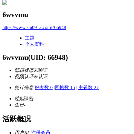
6wvvmu
https://www.sm0912.com/?66948
主题
个人资料
6wvvmu
(UID: 66948)
邮箱状态
未验证
视频认证
未认证
统计信息
好友数 0
|
回帖数 15
|
主题数 27
性别
保密
生日
-
活跃概况
用户组
注册会员