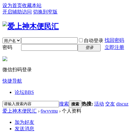
设为首页
收藏本站
开启辅助访问
切换到窄版
找回密码
自动登录
密码
立即注册
登录
微信扫码登录
快捷导航
论坛
BBS
搜索
热搜:
活动
交友
discuz
搜索
爱上神木便民汇
›
6wvvmu
›
个人资料
加为好友
发送消息