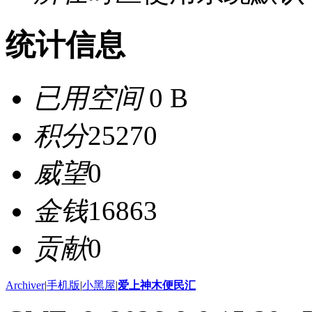
统计信息
已用空间
0 B
积分
25270
威望
0
金钱
16863
贡献
0
Archiver
|
手机版
|
小黑屋
|
爱上神木便民汇