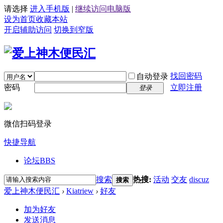
请选择
进入手机版
|
继续访问电脑版
设为首页
收藏本站
开启辅助访问
切换到窄版
找回密码
自动登录
密码
立即注册
登录
微信扫码登录
快捷导航
论坛
BBS
搜索
热搜:
活动
交友
discuz
搜索
爱上神木便民汇
›
Kiatriew
›
好友
加为好友
发送消息