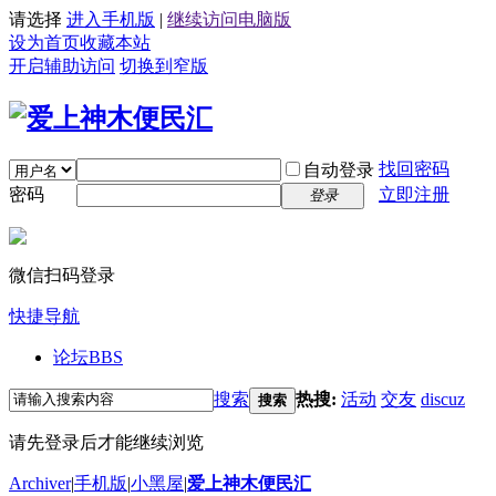
请选择
进入手机版
|
继续访问电脑版
设为首页
收藏本站
开启辅助访问
切换到窄版
找回密码
自动登录
密码
立即注册
登录
微信扫码登录
快捷导航
论坛
BBS
搜索
热搜:
活动
交友
discuz
搜索
请先登录后才能继续浏览
Archiver
|
手机版
|
小黑屋
|
爱上神木便民汇