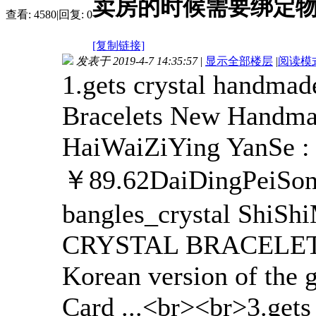
卖房的时候需要绑定
查看:
4580
|
回复:
0
[复制链接]
发表于 2019-4-7 14:35:57
|
显示全部楼层
|
阅读模
1.gets crystal handma
Bracelets New Handmad
HaiWaiZiYing YanSe : 
￥89.62DaiDingPeiSong
bangles_crystal Shi
CRYSTAL BRACELET 
Korean version of the 
Card ...<br><br>3.gets