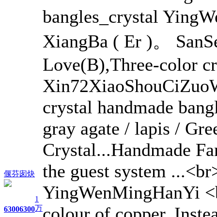
bangles_crystal Yin
XiangBa ( Er )。 SanSe
Love(B),Three-color c
Xin72XiaoShouCiZuoW
crystal handmade bangl
gray agate / lapis / Gre
Crystal...Handmade Fan
the guest system ...<b
偃芬囱炔
YingWenMingHanYi <br>
1
colour of copper. Inste
万
6300
6300