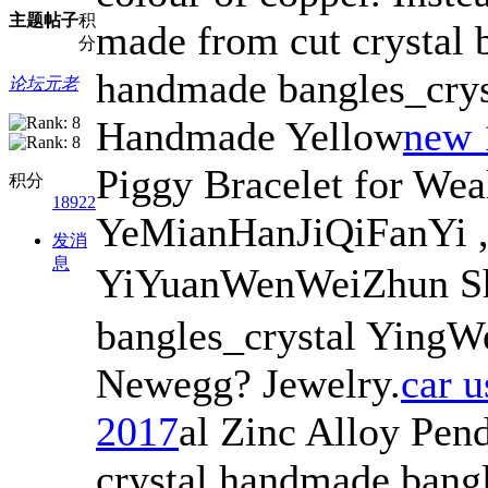
主题
帖子
积
made from cut crystal 
分
handmade bangles_crys
论坛元老
Handmade Yellow
new 
Piggy Bracelet for Wea
积分
18922
YeMianHanJiQiFanYi 
发消
息
YiYuanWenWeiZhun Sho
bangles_crystal YingW
Newegg? Jewelry.
car u
2017
al Zinc Alloy Pend
crystal handmade bangl