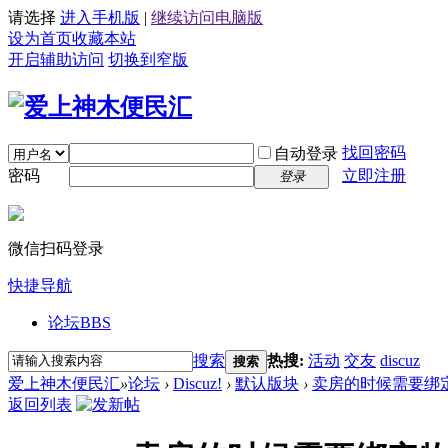
请选择
进入手机版
|
继续访问电脑版
设为首页
收藏本站
开启辅助访问
切换到窄版
找回密码
自动登录
密码
立即注册
登录
微信扫码登录
快捷导航
论坛
BBS
搜索
热搜:
活动
交友
discuz
搜索
爱上神木便民汇
»
论坛
›
Discuz!
›
默认版块
›
卖房的时候需要绑
返回列表