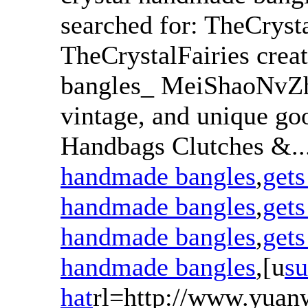
searched for: TheCrysta
TheCrystalFairies crea
bangles_ MeiShaoNvZha
vintage, and unique go
Handbags Clutches &..
handmade bangles
,
gets
handmade bangles
,
gets
handmade bangles
,
gets
handmade bangles
,[u
s
hat
rl=http://www.yuan