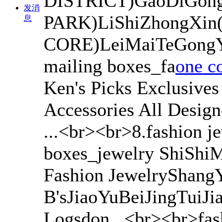
DISTRICT)GaoDiGo
发消
PARK)LiShiZhongXin
息
CORE)LeiMaiTeGongYu
mailing boxes_fa
one co
Ken's Picks Exclusives
Accessories All Desig
...<br><br>8.fashion j
boxes_jewelry ShiShi
Fashion JewelryShangY
B'sJiaoYuBeiJingTuiJ
Logsdon...<br><br>fas