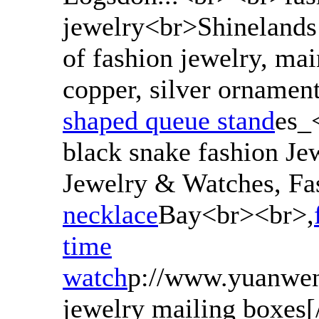
jewelry<br>Shinelands 
of fashion jewelry, mai
copper, silver ornamen
shaped queue stand
es_
black snake fashion Je
Jewelry & Watches, Fas
necklace
Bay<br><br>,
time
watch
p://www.yuanwen
jewelry mailing boxes[/