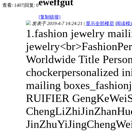
eweffgut
查看:
1407
|
回复:
0
[复制链接]
发表于 2019-4-7 14:24:21
|
显示全部楼层
|
阅读模
1.fashion jewelry mail
jewelry<br>FashionPers
Worldwide Title Person
chockerpersonalized ini
mailing boxes_fashion
RUIFIER GengKeWeiShi
ChengLiZhiJinZhanH
JinZhuYiJingChengWe