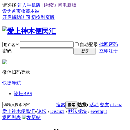
请选择
进入手机版
|
继续访问电脑版
设为首页
收藏本站
开启辅助访问
切换到窄版
找回密码
自动登录
密码
立即注册
登录
微信扫码登录
快捷导航
论坛
BBS
搜索
热搜:
活动
交友
discuz
搜索
爱上神木便民汇
»
论坛
›
Discuz!
›
默认版块
›
eweffgut
返回列表