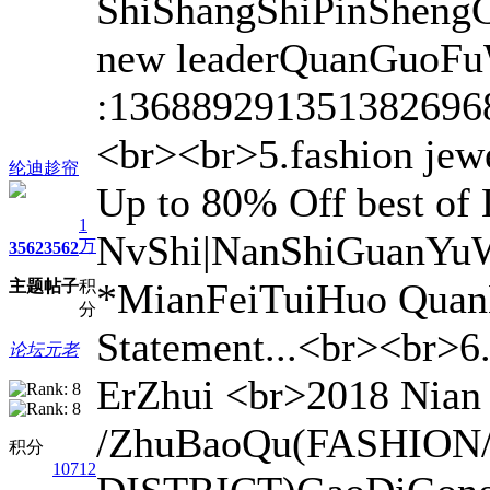
ShiShangShiPinShengC
new leaderQuanGuoF
:1368892913513826968
<br><br>5.fashion jew
纶迪趁帘
Up to 80% Off best o
1
NvShi|NanShiGuanYuW
万
3562
3562
*MianFeiTuiHuo Quan
主题
帖子
积
分
Statement...<br><br>6.
论坛元老
ErZhui <br>2018 Nian 
/ZhuBaoQu(FASHION
积分
10712