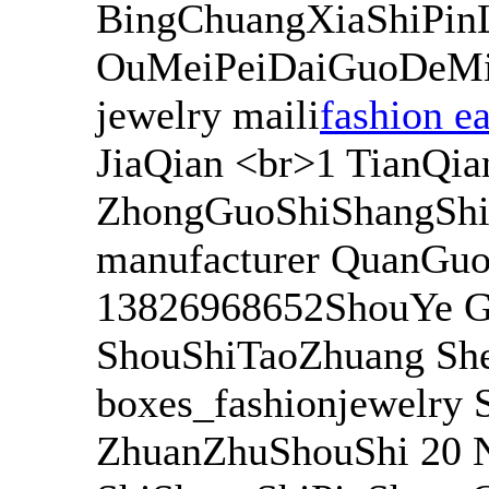
BingChuangXiaShiPinL
OuMeiPeiDaiGuoDeMin
jewelry maili
fashion ea
JiaQian <br>1 TianQia
ZhongGuoShiShangShiP
manufacturer QuanGu
13826968652ShouYe Go
ShouShiTaoZhuang Shen
boxes_fashionjewelry 
ZhuanZhuShouShi 20 N