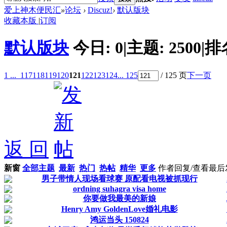
爱上神木便民汇
»
论坛
›
Discuz!
›
默认版块
收藏本版
|
订阅
默认版块
今日:
0
|
主题:
2500
|
排
1 ...
117
118
119
120
121
122
123
124
... 125
/ 125 页
下一页
返 回
新窗
全部主题
最新
热门
热帖
精华
更多
作者
回复/查看
最后
男子带情人现场看球赛 原配看电视被抓现行
ordning suhagra visa home
你要做我最美的新娘
Henry Amy GoldenLove婚礼电影
鸿运当头 150824