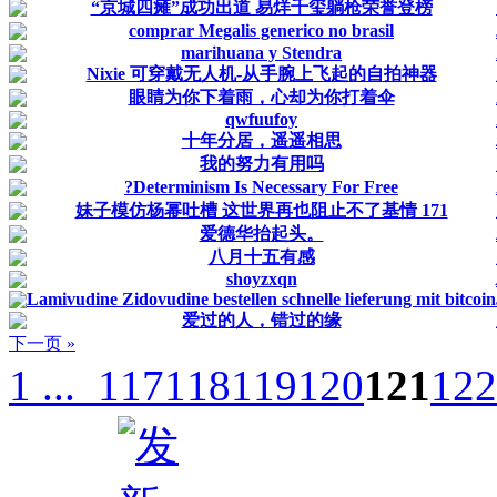
“京城四瘫”成功出道 易烊千玺躺枪荣誉登榜
comprar Megalis generico no brasil
marihuana y Stendra
Nixie 可穿戴无人机-从手腕上飞起的自拍神器
眼睛为你下着雨，心却为你打着伞
qwfuufoy
十年分居，遥遥相思
我的努力有用吗
?Determinism Is Necessary For Free
妹子模仿杨幂吐槽 这世界再也阻止不了基情 171
爱德华抬起头。
八月十五有感
shoyzxqn
Lamivudine Zidovudine bestellen schnelle lieferung mit bitcoin
爱过的人，错过的缘
下一页 »
1 ...
117
118
119
120
121
122