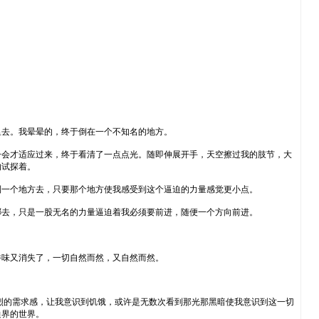
里去。我晕晕的，终于倒在一个不知名的地方。
一会才适应过来，终于看清了一点点光。随即伸展开手，天空擦过我的肢节，大
的试探着。
到一个地方去，只要那个地方使我感受到这个逼迫的力量感觉更小点。
哪去，只是一股无名的力量逼迫着我必须要前进，随便一个方向前进。
香味又消失了，一切自然而然，又自然而然。
烈的需求感，让我意识到饥饿，或许是无数次看到那光那黑暗使我意识到这一切
边界的世界。