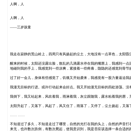
人啊，人
人啊，人
——三岁孩童
我走在寂静的荒山岭上，四周只有风扬起的尘土，大地没有一点草色，太阳昏
醒来的时候，太阳还没露出脸，散乱的几滴露水停在我的嘴唇上，我感到一点
地碰到我的手上，我感觉到一些凉爽，紧接着一些疼痛，隐隐的还感觉到骨节
过了好一会儿，身体有些感觉了，饥饿又开始袭来，我感觉有一股力量逼迫我
我漫无目标的行进。或许行动起来会好点。我又开始漫无目标的四处游荡。没
我倒下，我又站起来，风吹着我，雨淋着我，灰尘跟随我，露水粘着我的唇，
太阳升起了，又落下，风起了，风又住了，雨落了，又停了，尘土扬起，又落
…… ……
不知道过了多久，不知道走过了哪里，自然的光打在我的头上，自然的声音打
来无，也许数次跌倒，有数次爬起，使我意识到，我是否应该选择一条合适的