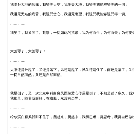
我唱起大地的歌谣，我赞美天空，我赞美大地，我赞美我能够赞美的一切；
我诅咒无名的痛苦，我诅咒贪心，我诅咒奢望，我诅咒我能够诅咒得一切。
…… ……
我笑了，我又哭了。荒谬，一切如此的荒谬，我为何而生，为何而去；为何要
…… ……
太荒谬了，太荒谬了！
…… ……
太阳还是升起了，又还是落下，风还是起了，风又还是住了，雨还是落了，又
一切自然而然，又还是自然而然。
…… ……
我晕倒了，又一次北京中科白癜风医院爱心传递晕倒了，不知道过了多久，我
我那里，随着我膨胀，在膨胀，永没有边界。
…… ……
哈尔滨白癜风我耐不住了，爬起来，爬起来，我得思考，得思考，我得自己做
…… ……