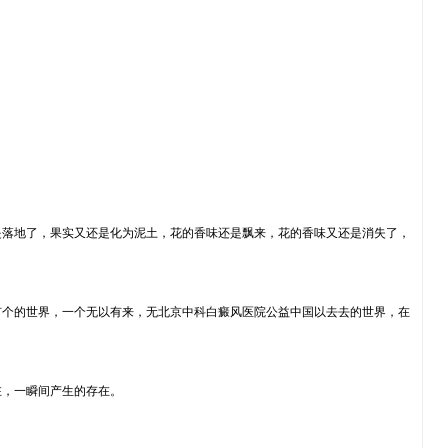
是落地了，果实又还是化为泥土，花的香味还是飘来，花的香味又还是消失了，
有个的世界，一个无以有来，无北京中科白癜风医院公益中国以去去的世界，在
在，一瞬间产生的存在。