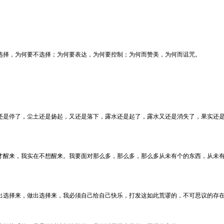
选择，为何要不选择；为何要表达，为何要控制；为何而赞美，为何而诅咒。
还是停了，尘土还是扬起，又还是落下，露水还是起了，露水又还是消失了，果实还
才醒来，我实在不想醒来。我要面对那么多，那么多，那么多从未有个的东西，从未
出选择来，做出选择来，我必须自己给自己快乐，打发这如此荒谬的，不可思议的存