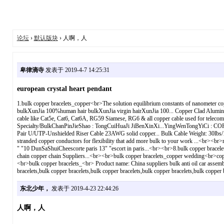
论坛
›
默认版块
› 人啊，人
卑律滴寺
发表于 2019-4-7 14:25:31
european crystal heart pendant
1.bulk copper bracelets_copper<br>The solution equilibrium constants of nanometer c
bulkXunJia 100%human hair bulkXunJia virgin hairXunJia 100... Copper Clad Aluminu
cable like Cat5e, Cat6, Cat6A, RG59 Siamese, RG6 & all copper cable used for telec
Specialty/BulkChanPinJieShao : TongCuiHuaJi JiBenXinXi...YingWenTongYiCi 
Pair U/UTP-Unshielded Riser Cable 23AWG solid copper... Bulk Cable Weight: 30lbs/
stranded copper conductors for flexibility that add more bulk to your work ...<br><br
" "10 DunSaShuiCheescorte paris 13" "escort in paris...<br><br>8.bulk copper bracele
chain copper chain Suppliers...<br><br>bulk copper bracelets_copper wedding<br>copp
<br>bulk copper bracelets_<br> Product name: China suppliers bulk anti oil car assembl
bracelets,bulk copper bracelets,bulk copper bracelets,bulk copper bracelets,bulk copp
东北少年，
发表于 2019-4-23 22:44:26
人啊，人