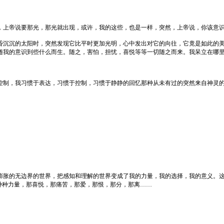
，上帝说要那光，那光就出现，或许，我的这些，也是一样，突然，上帝说，你该意
昏沉沉的太阳时，突然发现它比平时更加光明，心中发出对它的向往，它竟是如此的
随我的意识到些什么而生。随之，害怕，担忧，喜悦等等一切随之而来。我呆立在哪
控制，我习惯于表达，习惯于控制，习惯于静静的回忆那种从未有过的突然来自神灵
膨胀的无边界的世界，把感知和理解的世界变成了我的力量，我的选择，我的意义。
种种力量，那喜悦，那痛苦，那爱，那恨，那分，那离……