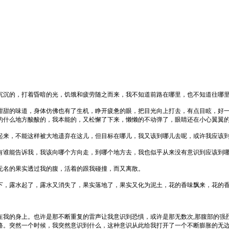
沉沉的，打着昏暗的光，饥饿和疲劳随之而来，我不知道前路在哪里，也不知道往哪
甜甜的味道，身体仿佛也有了生机，睁开疲惫的眼，把目光向上打去，有点目眩，好
的什么地方酸酸的，我本能的，又松懈了下来，懒懒的不动弹了，眼睛还在小心翼翼
起来，不能这样被大地遗弃在这儿，但目标在哪儿，我又该到哪儿去呢，或许我应该
有谁能告诉我，我该向哪个方向走，到哪个地方去，我也似乎从来没有意识到应该到
无名的果实透过我的腹，活着的跟我碰撞，而又离散。
下，露水起了，露水又消失了，果实落地了，果实又化为泥土，花的香味飘来，花的
在我的身上。也许是那不断重复的雷声让我意识到恐惧，或许是那无数次,那腹部的强
路。突然一个时候，我突然意识到什么，这种意识从此给我打开了一个不断膨胀的无