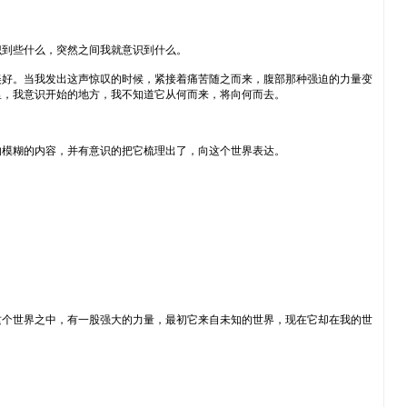
识到些什么，突然之间我就意识到什么。
美好。当我发出这声惊叹的时候，紧接着痛苦随之而来，腹部那种强迫的力量变
里，我意识开始的地方，我不知道它从何而来，将向何而去。
的模糊的内容，并有意识的把它梳理出了，向这个世界表达。
这个世界之中，有一股强大的力量，最初它来自未知的世界，现在它却在我的世