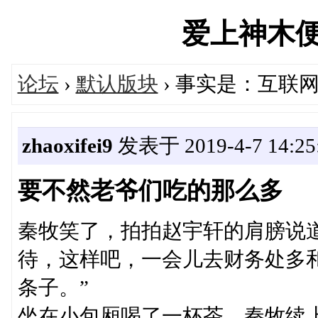
爱上神木便民汇
论坛
›
默认版块
› 事实是：互联
zhaoxifei9
发表于 2019-4-7 14:25
要不然老爷们吃的那么多
秦牧笑了，拍拍赵宇轩的肩膀说
待，这样吧，一会儿去财务处多
条子。”
坐在小包厢喝了一杯茶，秦牧续