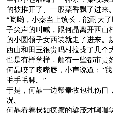
的被推开了。一股菜香飘了进来
“哟哟，小秦当上镇长，能耐大了
子尖声的叫喊，跟何晶离开西山
的小圆领子女西装就走了进来。
西山和田玉很贵吗村拉拢了几个
也是有样学样，颇有一些都市贵
何晶咬了咬嘴唇，小声说道：“
毛手毛脚。”
于是，何晶一边帮秦牧包扎伤口
况。
何晶看着状如疯癫的梁茂才嘿嘿