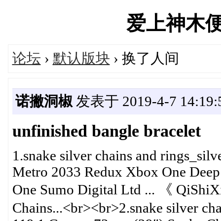
爱上神木便民汇
论坛
›
默认版块
› 换了人间
诺撇洞椒
发表于 2019-4-7 14:19:
unfinished bangle bracelet
1.snake silver chains and rings_sil
Metro 2033 Redux Xbox One Deep S
One Sumo Digital Ltd ... 《 QiSh
Chains...<br><br>2.snake silver cha