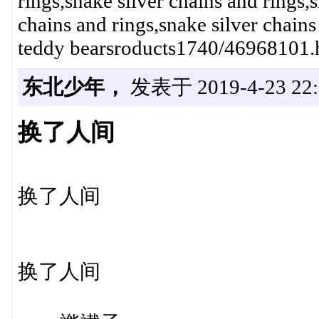
rings,snake silver chains and rings,
chains and rings,snake silver chains
teddy bearsroducts1740/46968101.ht
东北少年，
发表于 2019-4-23 22:
换了人间
换了人间
换了人间