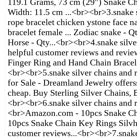
119.1 Grams, 73 cm (29″) Snake C
Width: 11.5 cm ...<br><br>3.snake 
rope bracelet chicken ystone face n
bracelet female ... Zodiac snake - Q
Horse - Qty...<br><br>4.snake silv
helpful customer reviews and review
Finger Ring and Hand Chain Bracele
<br><br>5.snake silver chains and r
for Sale - Dreamland Jewelry offers
cheap. Buy Sterling Silver Chains, 
<br><br>6.snake silver chains and
<br>Amazon.com - 10pcs Snake Chai
10pcs Snake Chain Key Rings Silvh
customer reviews...<br><br>7.snake