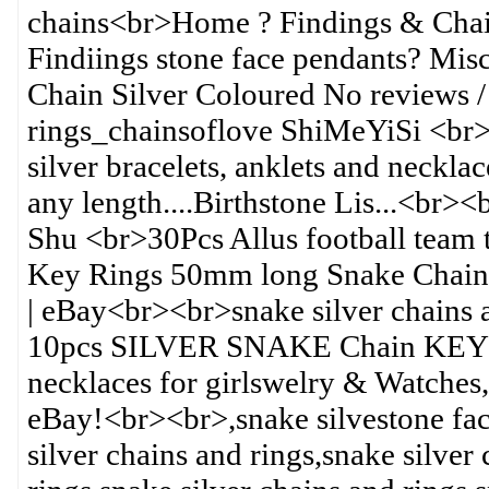
chains<br>Home ? Findings & Chain
Findiings stone face pendants? Mis
Chain Silver Coloured No reviews / 
rings_chainsoflove ShiMeYiSi <br>St
silver bracelets, anklets and neckl
any length....Birthstone Lis...<br><
Shu <br>30Pcs Allus football team
Key Rings 50mm long Snake Chain G
| eBay<br><br>snake silver chains 
10pcs SILVER SNAKE Chain KEY 
necklaces for girlswelry & Watches,
eBay!<br><br>,snake silvestone fac
silver chains and rings,snake silver