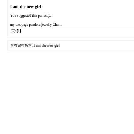
I am the new girl
You suggested that perfectly.
my webpage pandora jewelry Charm
页:
[1]
查看完整版本:
I am the new girl