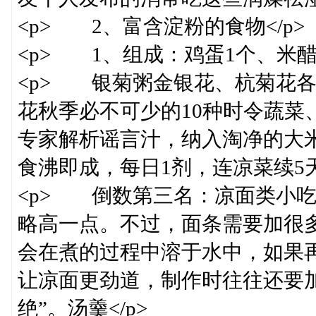
<p> 2、富含淀粉的食物</p>
<p> 1、组成：鸡蛋1个、米醋6
<p> 银菊粥金银花、杭菊花各
花秋季必不可少的10种时令蔬菜
专家解析谣言汁，纳入淘净的大
食沸即成，每日1剂，连凉菜续5天
<p> 倒数第三名：凉面类小吃。
略高一点。不过，面条需要加很
会在煮的过程中溶于水中，如果
让凉面更劲道，制作时往往还要加
绝”。汤羹</p>