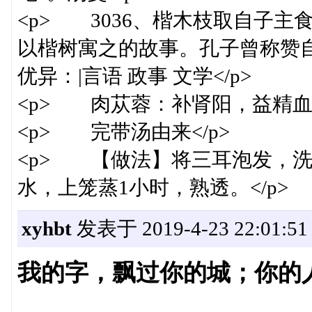
<p> 3036、楷木枝取自子
以楷树寓之的故事。孔子曾称赞
优异：|言语 政事 文学</p>
<p> 肉苁蓉：补肾阳，益精血，
<p> 完带汤由来</p>
<p> 【做法】将三耳泡发，
水，上笼蒸1小时，熟透。</p>
xyhbt
发表于 2019-4-23 22:01:51
我的字，飘过你的城；你的