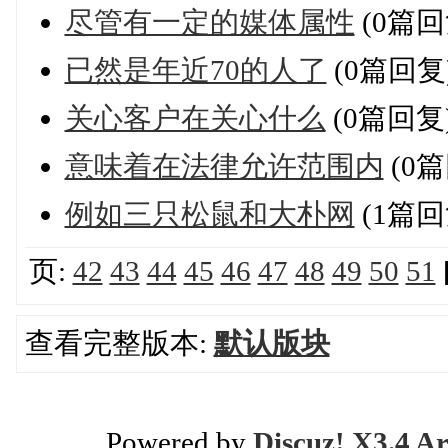
尽管有一定的媒体属性
(0篇回
已然是年近70的人了
(0篇回复
关心客户在关心什么
(0篇回复
意味着在法律允许范围内
(0篇
例如三只松鼠和大朴网
(1篇回
页:
42
43
44
45
46
47
48
49
50
51
查看完整版本:
默认版块
Powered by
Discuz! X3.4 Ar