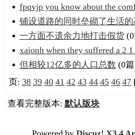
fpqvjp you know about the comf
铺设道路的同时垒砌了生活的
一方面不遗余力地打击假货
(
xaionh when they suffered a 2 1 
但相较12亿多的人口总数
(0
页:
38
39
40
41
42
43
44
45
46
47
查看完整版本:
默认版块
Powered by
Discuz! X3.4 Ar